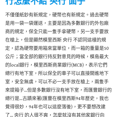
行怎麼不給 央行 面子
不僅僅紙鈔有新規定，硬幣也有新規定。過去硬幣
是用一袋一袋運送，主要是因為多數銀行的外包廠
商的規定，保全只能一隻手拿硬幣，另一支手要放
在槍上，但是顯然模里西斯 央行 不認同這樣的規
定，認為硬幣要用箱來當單位，而一箱的重量是50
公斤；當全部的銀行持反對意見的時候，模島最大
的local銀行，模里西斯商業銀行(MCB)，表示它們
總行有地下室，所以保全的車子可以直接開進地下
室，安全無虞，可以不必一支手放在槍上，兩隻手
來提箱子…但是多數銀行沒有地下室，而匯豐銀行的
總行是…古蹟來著(匯豐在模里西斯94年歷史，我也
覺得很妙，94年也可以這麼落後)，更不要想改建
了… 央行 的人很不爽，怎麼就沒有其他家銀行向