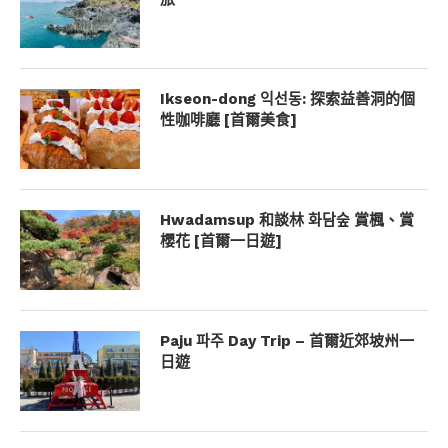
Ikseon-dong 익선동: 探索益善洞的個
性咖啡廳 [首爾美食]
Hwadamsup 和談林 화담숲 賞楓、賞
櫻花 [首爾一日遊]
Paju 파주 Day Trip – 首爾近郊坡州一
日遊