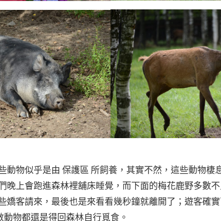
些動物似乎是由 保護區 所飼養，其實不然，這些動物棲
們晚上會跑進森林裡舖床睡覺，而下面的梅花鹿野多數不
些嬌客請來，最後也是來看看幾秒鐘就離開了；遊客確實
多數動物都還是得回森林自行覓食。