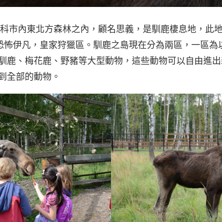
斯科市內東北方森林之內，顧名思義，是馴鹿棲息地，此
Terrible 恐怖伊凡，皇家狩獵區。馴鹿之島現在分為兩區，一
馴鹿、梅花鹿、野豬等大型動物，這些動物可以自由進出
到全部的動物。