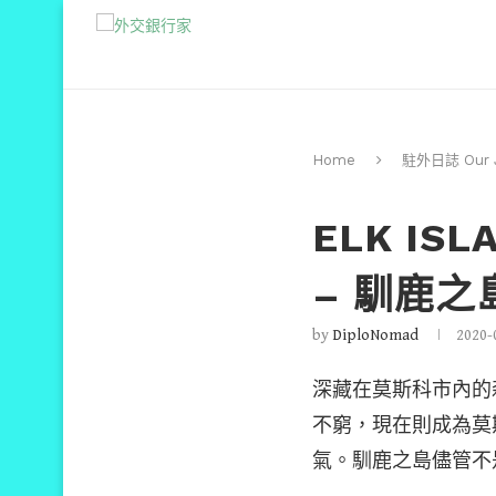
Home
駐外日誌 Our J
ELK IS
– 馴鹿之
by
DiploNomad
2020-
深藏在莫斯科市內的森林
不窮，現在則成為莫
氣。馴鹿之島儘管不