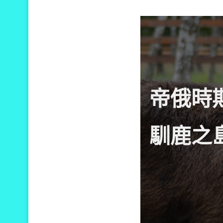
帝俄時
馴鹿之