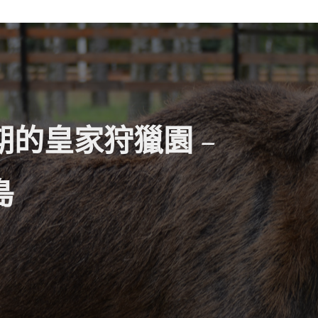
期的皇家狩獵園 –
島