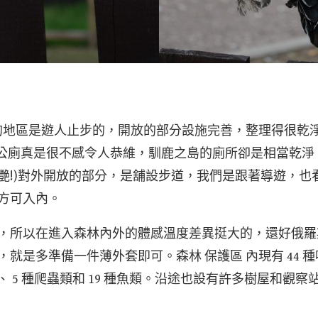
數的地區是遊人止步的，開放的部分設施完善，整理得很乾
羅斯公廁真是很不感令人恭維，馴鹿之島的廁所卻是相當乾
艷!)對外開放的部分，是舖設步道，我們是跟著導遊，也
方可入內。
，所以在進入森林內外的體感溫度差異挺大的，還好俄羅
就是多準備一件薄外套即可。森林 保護區 內現有 44 種哺
物、 5 種爬蟲類和 19 種魚類。沿途也設有許多樹屋和觀