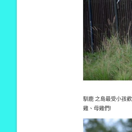
馴鹿 之島最受小孩
雞、母雞們!