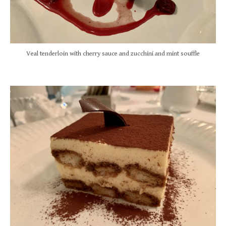
Veal tenderloin with cherry sauce and zucchini and mint souffle