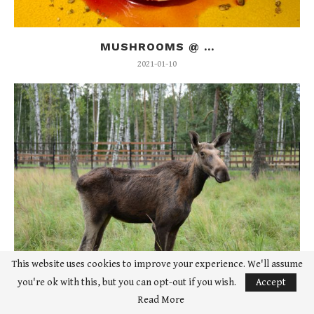
MUSHROOMS @ ...
2021-01-10
This website uses cookies to improve your experience. We'll assume
you're ok with this, but you can opt-out if you wish.
Accept
ELK ISLAND M...
Read More
2020-08-16