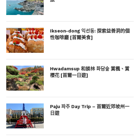
Ikseon-dong 익선동: 探索益善洞的個
性咖啡廳 [首爾美食]
Hwadamsup 和談林 화담숲 賞楓、賞
櫻花 [首爾一日遊]
Paju 파주 Day Trip – 首爾近郊坡州一
日遊