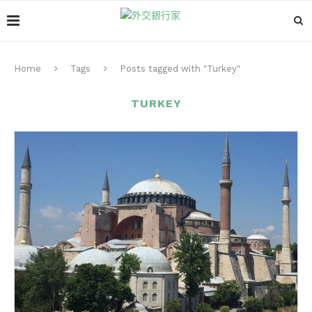
Home
Tags
Posts tagged with "Turkey"
TURKEY