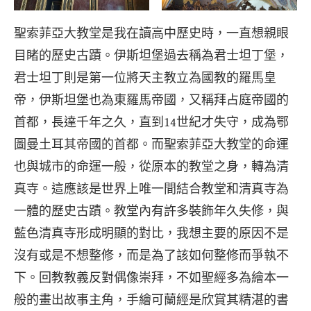
聖索菲亞大教堂是我在讀高中歷史時，一直想親眼
目睹的歷史古蹟。伊斯坦堡過去稱為君士坦丁堡，
君士坦丁則是第一位將天主教立為國教的羅馬皇
帝，伊斯坦堡也為東羅馬帝國，又稱拜占庭帝國的
首都，長達千年之久，直到14世紀才失守，成為鄂
圖曼土耳其帝國的首都。而聖索菲亞大教堂的命運
也與城市的命運一般，從原本的教堂之身，轉為清
真寺。這應該是世界上唯一間結合教堂和清真寺為
一體的歷史古蹟。教堂內有許多裝飾年久失修，與
藍色清真寺形成明顯的對比，我想主要的原因不是
沒有或是不想整修，而是為了該如何整修而爭執不
下。回教教義反對偶像崇拜，不如聖經多為繪本一
般的畫出故事主角，手繪可蘭經是欣賞其精湛的書