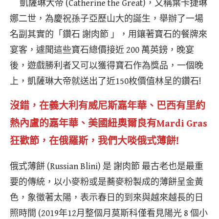
凱薩琳大帝 (Catherine the Great)，又稱葉卡捷琳
娜二世，為慶祝孫子亞歷山大的誕生，舉辦了一場
名副其實的「鑽石 謝肉節 」，用鑲著寶石的餐牌來
宴客，遽聞這些寶石總價接近 200 萬英鎊，晚宴
後，遊戲勝利者又可以獲得寶石作為獎品，一個晚
上，凱薩琳大帝就送出了近150枚價值林呈的鑽石!
沒錯，在義大利有威尼斯嘉年華、巴西有里約
熱內盧的嘉年華、美國紐奧爾良有Mardi Gras
狂歡節，在俄羅斯，我們大啖俄式薄餅!
俄式薄餅 (Russian Blini) 是 謝肉節 最古老也是最重
要的傳統，以小麥粉或是蕎麥粉製成的薄餅呈金黃
色，象徵著太陽，表示春日的到來與越來越長的日
照時間 (2019年12月整個月莫斯科僅看見陽光 8 個小