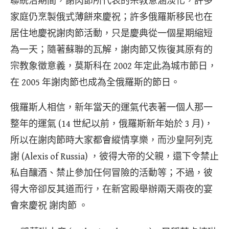
聯統治期間，謝肉節所代表的宗教意涵淡化，許多
家庭仍烹製俄式薄餅來慶祝；許多俄羅斯移民也在
居住地慶祝謝肉節活動，只是慶典從一個星期縮短
為一天；隨著蘇聯的瓦解，謝肉節又恢復其原有的
宗教象徵意義，莫斯科在 2002 年定此為城市節日，
在 2005 年謝肉節也成為全俄羅斯的節日。
俄羅斯人相信，新年當天的運氣代表著一個人那一
整年的運氣 (14 世紀以前，俄羅斯新年始於 3 月)，
所以在謝肉節時大家都會縱情享樂，而沙皇阿列克
謝 (Alexis of Russia) ，彼得大帝的父親，還下令禁止
私自釀酒、禁止參加任何冒險的活動等；不過，彼
得大帝卻反其道而行，在新宮殿舉辦兩天兩夜的宴
會來慶祝 謝肉節 。