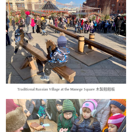
Traditional Russian Village at the Manege Square 木製翹翹板