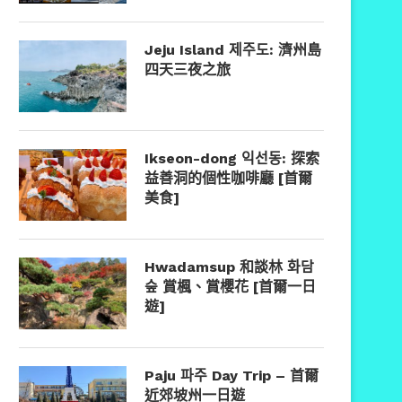
Jeju Island 제주도: 濟州島
四天三夜之旅
Ikseon-dong 익선동: 探索
益善洞的個性咖啡廳 [首爾
美食]
Hwadamsup 和談林 화담
숲 賞楓、賞櫻花 [首爾一日
遊]
Paju 파주 Day Trip – 首爾
近郊坡州一日遊