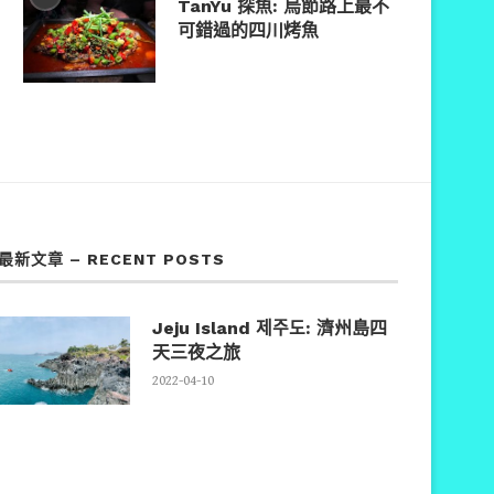
TanYu 探魚: 烏節路上最不
可錯過的四川烤魚
最新文章 – RECENT POSTS
Jeju Island 제주도: 濟州島四
天三夜之旅
2022-04-10