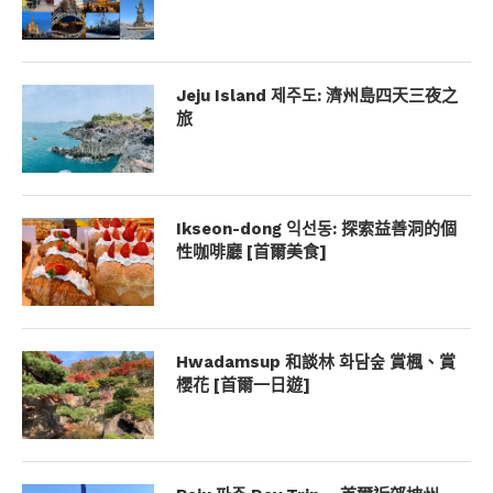
Jeju Island 제주도: 濟州島四天三夜之
旅
Ikseon-dong 익선동: 探索益善洞的個
性咖啡廳 [首爾美食]
Hwadamsup 和談林 화담숲 賞楓、賞
櫻花 [首爾一日遊]