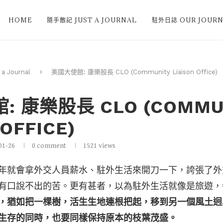
HOME
隨手散記 JUST A JOURNAL
駐外日誌 OUR JOURN
 Journal
美國大使館: 康樂股長 CLO (Community Liaison Office)
 康樂股長 CLO (COMMU
 OFFICE)
01-26
0 comment
1521
views
年就會拿外交人員薪水、駐外生活來開刀一下，誇張了外
有口說不出的苦。更有甚者，以為駐外生活就像是旅遊，
，猶如把一棵樹，活生生地連根把起，移到另一個風土迥
生存的同時，也要同樣保持原本的枝葉茂盛。