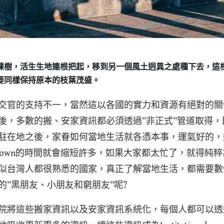
棵樹，活生生地連根把起，移到另一個風土迥異之處種下去，這
要同樣保持原本的枝葉茂盛。
交官的支持不一，當然這以各國的實力和資源有絕對的關
後，多數的搬、安家資訊都必須透過”非正式”管道取得
駐在地之後，家眷如何當地生活就各憑本事，運氣好的，
le down的時間就會縮短許多，如果大家都太忙了，就得
似台灣人都很熟悉的國家，真正了解當地生活，都需要數
的”黑朋友、小朋友和窮朋友”呢?
院將這些搬家資訊以及安家資訊系統化，每個人都可以透