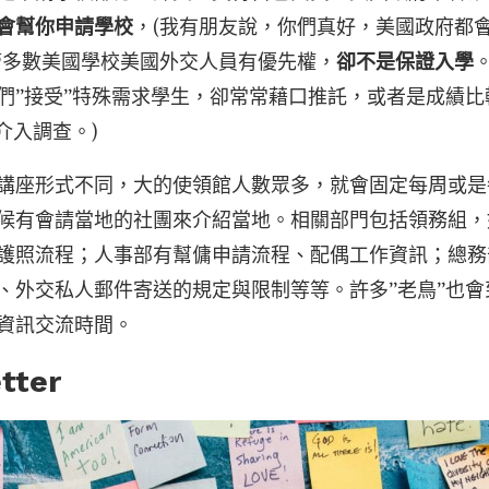
會幫你申請學校
，(我有朋友說，你們真好，美國政府都
管多數美國學校美國外交人員有優先權，
卻不是保證入學
們”接受”特殊需求學生，卻常常藉口推託，或者是成績
介入調查。)
講座形式不同，大的使領館人數眾多，就會固定每周或是
候有會請當地的社團來介紹當地。相關部門包括領務組，
護照流程；人事部有幫傭申請流程、配偶工作資訊；總務
、外交私人郵件寄送的規定與限制等等。許多”老鳥”也
資訊交流時間。
tter